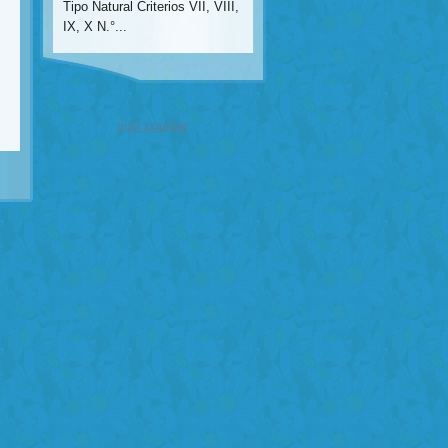
Tipo Natural Criterios VII, VIII,
IX, X N.°...
visit counter