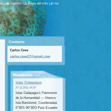
cio
|
imprimir
|
mapa del sitio
|
rss
Contacto
Carlos Ceve
carlos.c
eve17@gm
ail.com
Novedades
Islas Galapagos
27.11.2011 14:37
Islas Galápagos1 Patrimonio
de la Humanidad — Unesco
Isla Bartolomé. Coordenadas
0°30′S 90°30′O País Ecuador