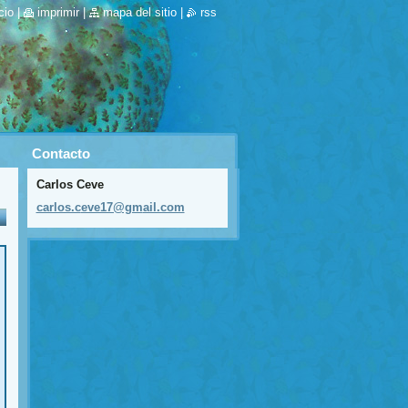
cio
|
imprimir
|
mapa del sitio
|
rss
Contacto
Carlos Ceve
carlos.c
eve17@gm
ail.com