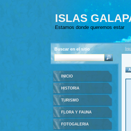
ISLAS GALA
Estamos donde queremos estar
Buscar en el sitio
Ini
A
INICIO
HISTORIA
TURISMO
FLORA Y FAUNA
FOTOGALERIA