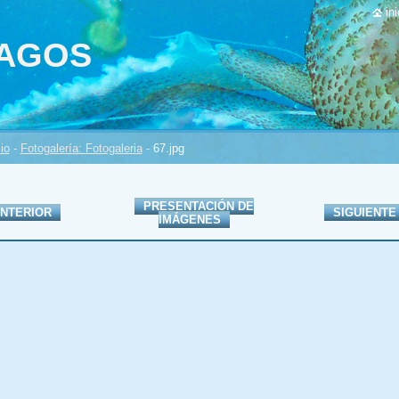
ini
PAGOS
cio
-
Fotogalería: Fotogaleria
-
67.jpg
PRESENTACIÓN DE
NTERIOR
SIGUIENTE
IMÁGENES