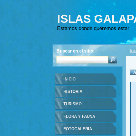
ISLAS GALA
Estamos donde queremos estar
Buscar en el sitio
Ini
A
INICIO
HISTORIA
TURISMO
FLORA Y FAUNA
FOTOGALERIA