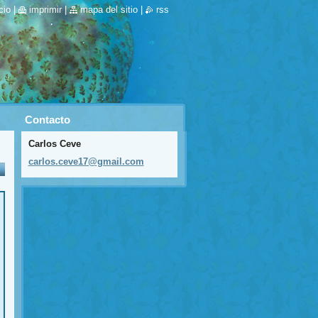
cio
|
imprimir
|
mapa del sitio
|
rss
Contacto
Carlos Ceve
carlos.c
eve17@gm
ail.com