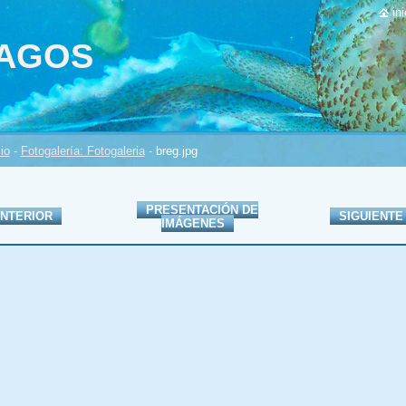
ini
PAGOS
cio
-
Fotogalería: Fotogaleria
-
breg.jpg
PRESENTACIÓN DE
NTERIOR
SIGUIENTE
IMÁGENES