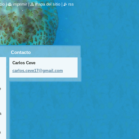
cio
|
imprimir
|
mapa del sitio
|
rss
Contacto
Carlos Ceve
carlos.c
eve17@gm
ail.com
e
a
a