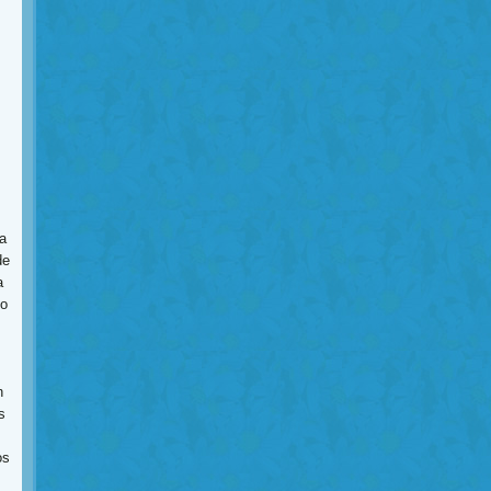
a
de
a
to
n
s
os