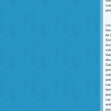
ola
cua
per
Los
fas
de 
Sno
inc
col
Var
tib
Gal
per
sub
ané
Las
tie
pue
cac
end
pas