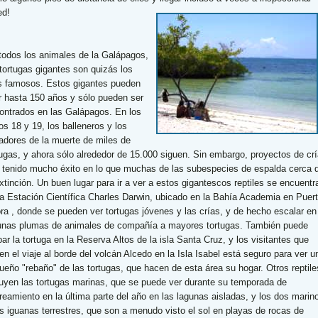
ed!
todos los animales de la Galápagos,
 tortugas gigantes son quizás los
 famosos. Estos gigantes pueden
ir hasta 150 años y sólo pueden ser
ontrados en las Galápagos. En los
os 18 y 19, los balleneros y los
ladores de la muerte de miles de
tugas, y ahora sólo alrededor de 15.000 siguen. Sin embargo, proyectos de crí
 tenido mucho éxito en lo que muchas de las subespecies de espalda cerca 
extinción. Un buen lugar para ir a ver a estos gigantescos reptiles se encuentr
la Estación Científica Charles Darwin, ubicado en la Bahía Academia en Puer
ra , donde se pueden ver tortugas jóvenes y las crías, y de hecho escalar en
unas plumas de animales de compañía a mayores tortugas. También puede
bar la tortuga en la Reserva Altos de la isla Santa Cruz, y los visitantes que
en el viaje al borde del volcán Alcedo en la Isla Isabel está seguro para ver u
ueño "rebaño" de las tortugas, que hacen de esta área su hogar. Otros reptile
luyen las tortugas marinas, que se puede ver durante su temporada de
reamiento en la última parte del año en las lagunas aisladas, y los dos marin
as iguanas terrestres, que son a menudo visto el sol en playas de rocas de