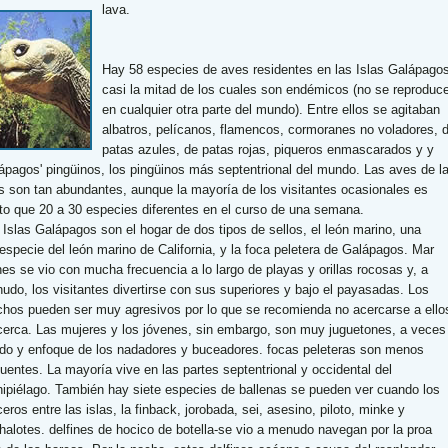
lava.
Hay 58 especies de aves residentes en las Islas Galápagos
casi la mitad de los cuales son endémicos (no se reproduc
en cualquier otra parte del mundo). Entre ellos se agitaban
albatros, pelícanos, flamencos, cormoranes no voladores, 
patas azules, de patas rojas, piqueros enmascarados y y
ápagos' pingüinos, los pingüinos más septentrional del mundo. Las aves de l
as son tan abundantes, aunque la mayoría de los visitantes ocasionales es
rto que 20 a 30 especies diferentes en el curso de una semana.
 Islas Galápagos son el hogar de dos tipos de sellos, el león marino, una
especie del león marino de California, y la foca peletera de Galápagos. Mar
nes se vio con mucha frecuencia a lo largo de playas y orillas rocosas y, a
udo, los visitantes divertirse con sus superiores y bajo el payasadas. Los
hos pueden ser muy agresivos por lo que se recomienda no acercarse a ello
cerca. Las mujeres y los jóvenes, sin embargo, son muy juguetones, a veces
do y enfoque de los nadadores y buceadores. focas peleteras son menos
cuentes. La mayoría vive en las partes septentrional y occidental del
hipiélago. También hay siete especies de ballenas se pueden ver cuando los
eros entre las islas, la finback, jorobada, sei, asesino, piloto, minke y
halotes. delfines de hocico de botella-se vio a menudo navegan por la proa