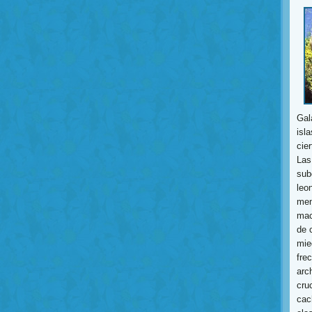
Gal
isl
cie
Las
sub
leo
men
mac
de 
mie
fre
arc
cruc
cac