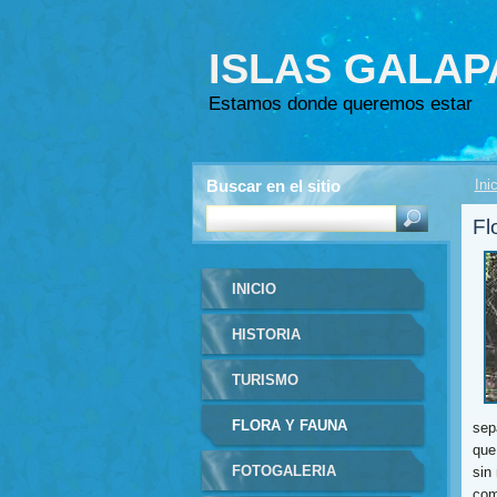
ISLAS GALA
Estamos donde queremos estar
Buscar en el sitio
Ini
Fl
INICIO
HISTORIA
TURISMO
FLORA Y FAUNA
sep
que
FOTOGALERIA
sin
com