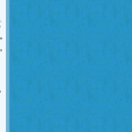
,
e
de
as
s