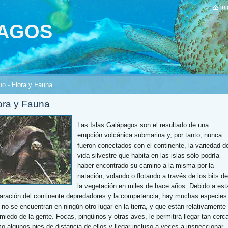
ini
PAGOS
cio
-
Flora y Fauna
ora y Fauna
Las Islas Galápagos son el resultado de una
erupción volcánica submarina y, por tanto, nunca
fueron conectados con el continente, la variedad d
vida silvestre que habita en las islas sólo podría
haber encontrado su camino a la misma por la
natación, volando o flotando a través de los bits de
la vegetación en miles de hace años. Debido a est
aración del continente depredadores y la competencia, hay muchas especies
 no se encuentran en ningún otro lugar en la tierra, y que están relativamente
 miedo de la gente. Focas, pingüinos y otras aves, le permitirá llegar tan cerc
o algunos pies de distancia de ellos y llegar incluso a veces a inspeccionar