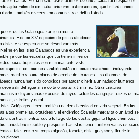
s de los barcos. Por la noche, estos delfines océano a causa del resplandor
ndo agitar miles de diminutas criaturas fosforescentes, que brillará cuando
turbado. También a veces son comunes y el delfín listado.
 peces de las Galápagos son igualmente
cinantes. Existen 307 especies de peces alrededor
las islas y se espera que se descubran más.
rkeling en las Islas Galápagos es una experiencia
reíble ya que las escuelas que contienen miles de
oridos peces tropicales son rutinariamente visto.
ias especies de tiburones también están a menudo manchado, incluyendo
urones martillo y punta blanca de arrecife de tiburones. Los tiburones de
ápagos nunca han sido conocidos por atacar o herir a un nadador humanos,
o debe salir del agua si se corta o pastar a ti mismo. Otras criaturas
marinas incluyen varios especies de rayos, coloridos cangrejos, erizos de ma
monas, estrellas y coral.
 Islas Galápagos tienen también una rica diversidad de vida vegetal. En las
rras altas bromelias, orquídeas y el endémico Scalesia margarita o un árbol se
de encontrar, mientras que a lo largo de las costas gigante Higos chumbos,
tus candelabro increíble y prosperar. Las islas tienen también varias especie
émicas tales como su propio algodón, tomate, chile, guayaba y flor de la
ión plantas.